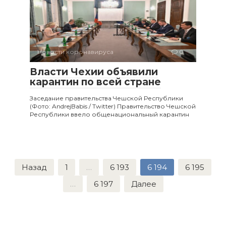
Новости коронавируса
0
Власти Чехии объявили
карантин по всей стране
Заседание правительства Чешской Республики
(Фото: AndrejBabis / Twitter) Правительство Чешской
Республики ввело общенациональный карантин
Пагинация
Назад
1
…
6 193
6 194
6 195
записей
…
6 197
Далее