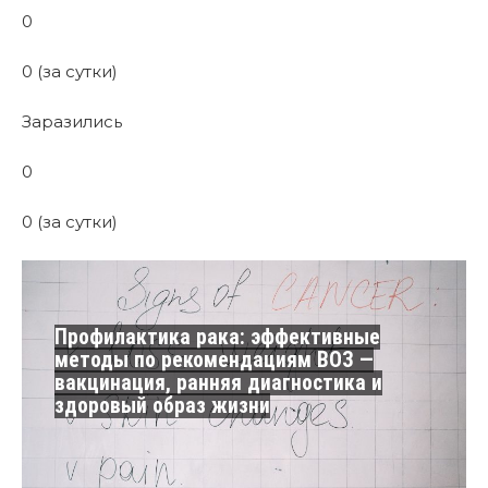
0
0 (за сутки)
Заразились
0
0 (за сутки)
Профилактика рака: эффективные
методы по рекомендациям ВОЗ —
вакцинация, ранняя диагностика и
здоровый образ жизни