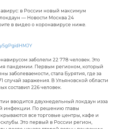
авирус: в России новый максимум
 локдаун — Новости Москва 24
те в видео о коронавирусе ниже.
=y5gPgidHMJY
навирусом заболели 22 778 человек. Это
емя пандемии. Первым регионом, который
ны заболеваемости, стала Бурятия, где за
1 случай заражения. В Ульяновской области
х составил 226 человек.
рятии вводится двухнедельный локдаун изза
й инфекции. По решению главы
крываются все торговые центры, кафе и
есклубы. Это первый в России регион,