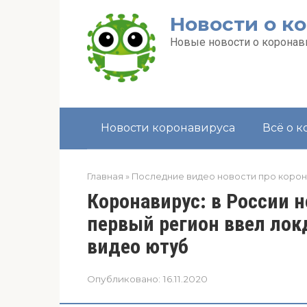
Перейти
Новости о к
к
контенту
Новые новости о коронави
Новости коронавируса
Всё о 
Главная
»
Последние видео новости про коро
Коронавирус: в России 
первый регион ввел лок
видео ютуб
Опубликовано:
16.11.2020