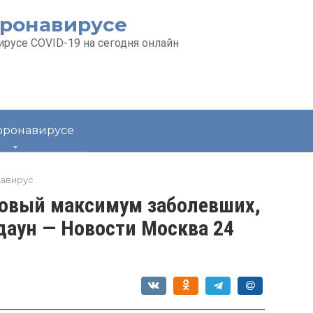
оронавирусе
русе COVID-19 на сегодня онлайн
коронавирусе
навирус
новый максимум заболевших,
даун — Новости Москва 24