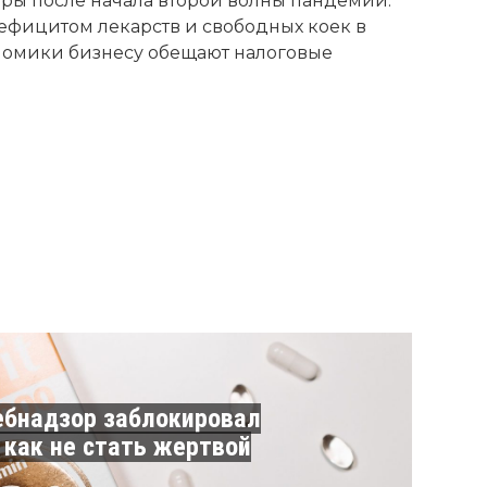
ры после начала второй волны пандемии.
ефицитом лекарств и свободных коек в
номики бизнесу обещают налоговые
ебнадзор заблокировал
 как не стать жертвой