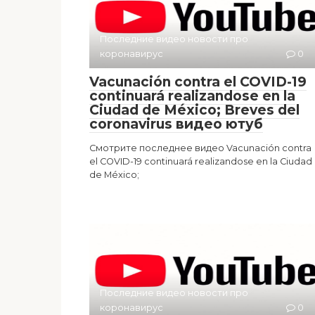
Последние видео новости про
коронавирус
0
Vacunación contra el COVID-19
continuará realizandose en la
Ciudad de México; Breves del
coronavirus видео ютуб
Смотрите последнее видео Vacunación contra
el COVID-19 continuará realizandose en la Ciudad
de México;
Последние видео новости про
коронавирус
0