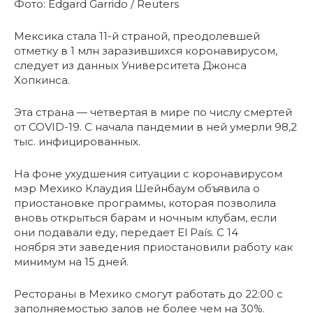
Фото: Edgard Garrido / Reuters
Мексика стала 11-й страной, преодолевшей
отметку в 1 млн заразившихся коронавирусом,
следует из данных Университета Джонса
Хопкинса.
Эта страна — четвертая в мире по числу смертей
от COVID-19. С начала пандемии в ней умерли 98,2
тыс. инфицированных.
На фоне ухудшения ситуации с коронавирусом
мэр Мехико Клаудия Шейнбаум объявила о
приостановке программы, которая позволила
вновь открыться барам и ночным клубам, если
они подавали еду, передает El País. С 14
ноября эти заведения приостановили работу как
минимум на 15 дней.
Рестораны в Мехико смогут работать до 22:00 с
заполняемостью залов не более чем на 30%.