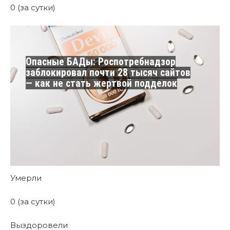
0 (за сутки)
Опасные БАДы: Роспотребнадзор
заблокировал почти 28 тысяч сайтов
— как не стать жертвой подделок
Умерли
0 (за сутки)
Выздоровели