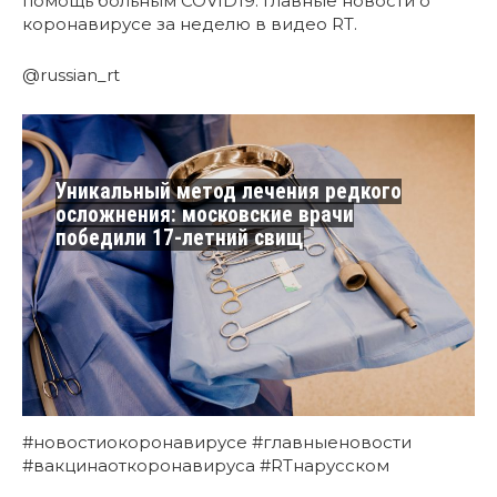
помощь больным COVID19. Главные новости о
коронавирусе за неделю в видео RT.
@russian_rt
Уникальный метод лечения редкого
осложнения: московские врачи
победили 17-летний свищ
#новостиокоронавирусе #главныеновости
#вакцинаоткоронавируса #RTнарусском