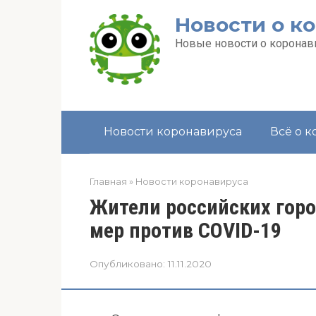
Перейти
Новости о к
к
контенту
Новые новости о коронави
Новости коронавируса
Всё о 
Главная
»
Новости коронавируса
Жители российских гор
мер против COVID-19
Опубликовано:
11.11.2020