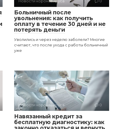
Новости коронавируса
0
я
Больничный после
увольнения: как получить
и
оплату в течение 30 дней и не
потерять деньги
Уволились и через неделю заболели? Многие
считают, что после ухода с работы больничный
уже
Новости коронавируса
0
Навязанный кредит за
бесплатную диагностику: как
законно отказаться и вернуть